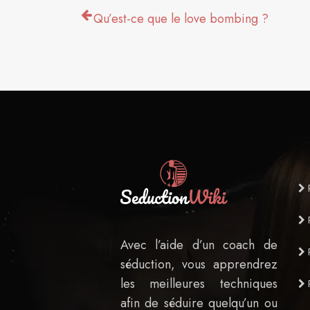
Qu’est-ce que le love bombing ?
R
R
Avec l’aide d’un coach de
R
séduction, vous apprendrez
les meilleures techniques
R
afin de séduire quelqu’un ou