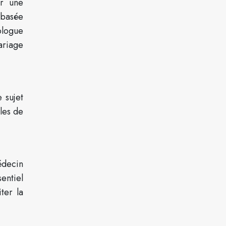
er une
 basée
ologue
ariage
 sujet
les de
édecin
sentiel
ter la