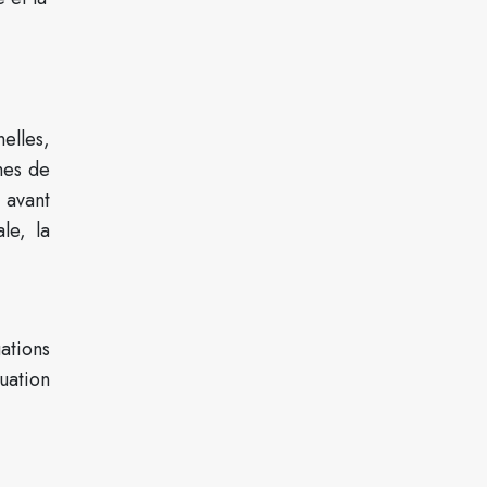
elles,
mes de
s avant
le, la
ations
tuation