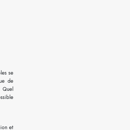
les se
que de
. Quel
ssible
ion et