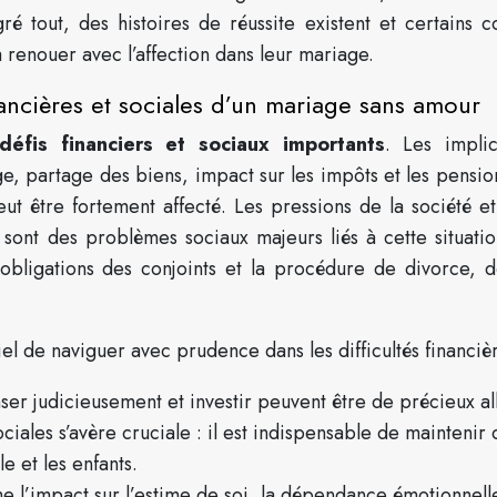
é tout, des histoires de réussite existent et certains c
à renouer avec l’affection dans leur mariage.
ancières et sociales d’un mariage sans amour
défis financiers et sociaux importants
. Les implic
age, partage des biens, impact sur les impôts et les pensio
ut être fortement affecté. Les pressions de la société et
s, sont des problèmes sociaux majeurs liés à cette situatio
t obligations des conjoints et la procédure de divorce, d
el de naviguer avec prudence dans les difficultés financiè
r judicieusement et investir peuvent être de précieux all
sociales s’avère cruciale : il est indispensable de maintenir
le et les enfants.
 l’impact sur l’estime de soi, la dépendance émotionnelle