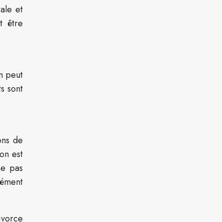
ale et
t être
n peut
ts sont
ons de
ion est
ne pas
nément
ivorce