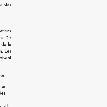
ouples
ations
ns. De
 de la
n. Les
oivent
res.
iés.
 des
 et la