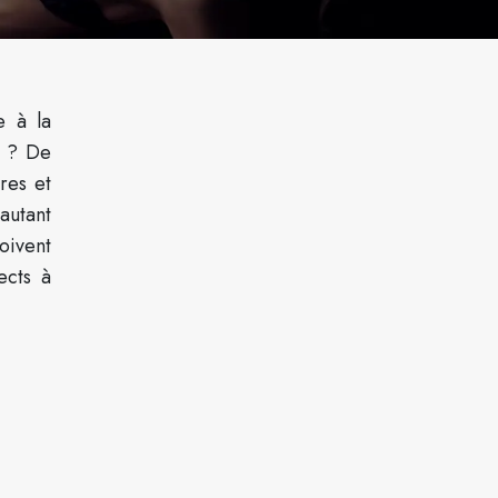
e à la
n ? De
res et
autant
oivent
ects à